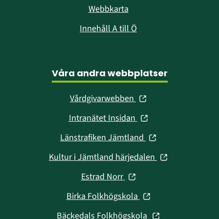
Webbkarta
Innehåll A till Ö
Våra andra webbplatser
(öppnas
Vårdgivarwebben
i
(öppnas
Intranätet Insidan
nytt
i
fönster)
(öppnas
Länstrafiken Jämtland
nytt
i
fönster)
(öppnas
Kultur i Jämtland härjedalen
nytt
i
fönster)
(öppnas
Estrad Norr
nytt
i
fönster)
(öppnas
Birka Folkhögskola
nytt
i
fönster)
(öppnas
Bäckedals Folkhögskola