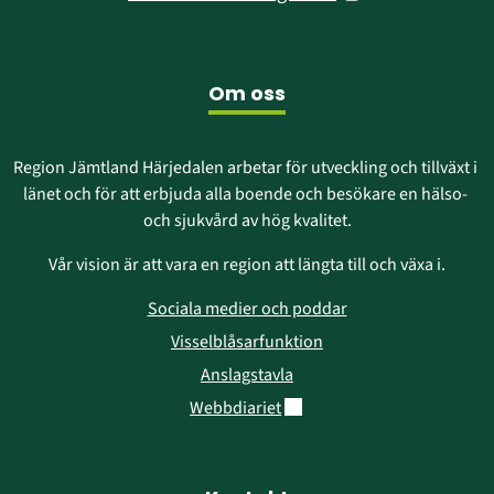
nytt
i
fönster)
nytt
fönster)
Om oss
Region Jämtland Härjedalen arbetar för utveckling och tillväxt i 
länet och för att erbjuda alla boende och besökare en hälso- 
och sjukvård av hög kvalitet.
Vår vision är att vara en region att längta till och växa i.
Sociala medier och poddar
Visselblåsarfunktion
Anslagstavla
Länk till annan webbplats.
Webbdiariet