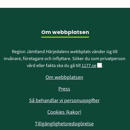
Sidfot
Om webbplatsen
Region Jämtland Härjedalens webbplats vänder sig till 
invånare, företagare och inflyttare. Söker du som privatperson 
Länk till annan w
vård eller fakta ska du gå till 
1177.se
.
Om webbplatsen
Press
Så behandlar vi personuppgifter
Cookies (kakor)
Tillgänglighetsredogörelse