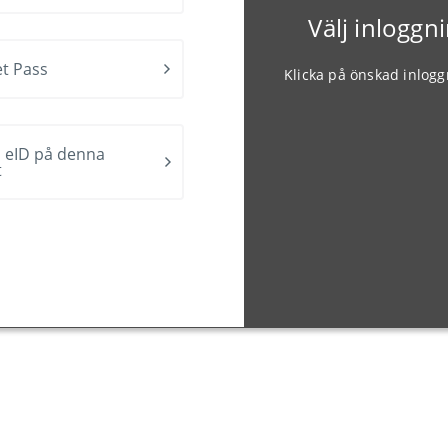
Välj inlogg
t Pass
Klicka på önskad inlog
 eID på denna
t